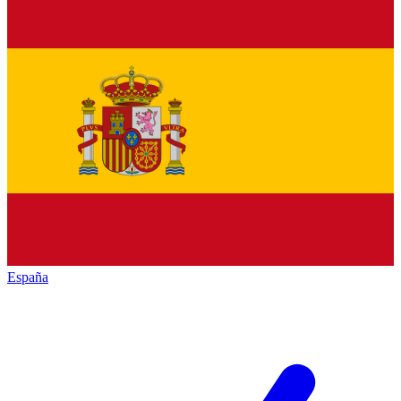
España