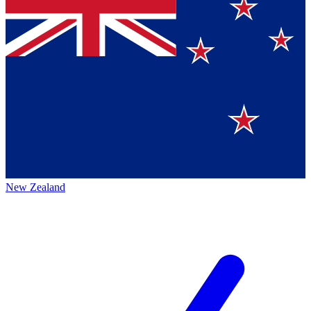
New Zealand