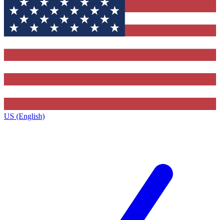
US (English)