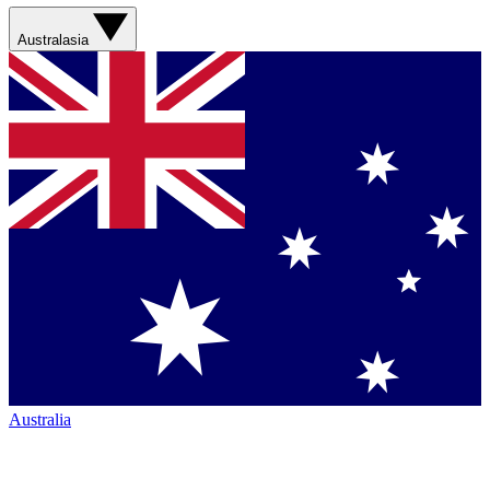
Australasia
Australia