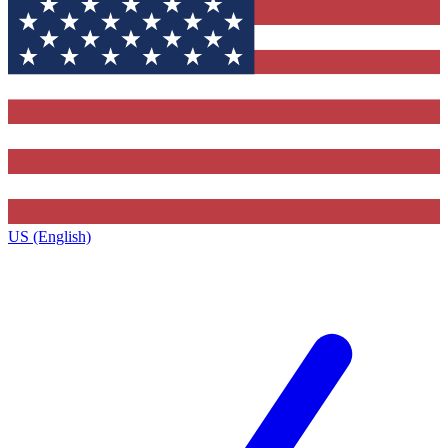
US (English)