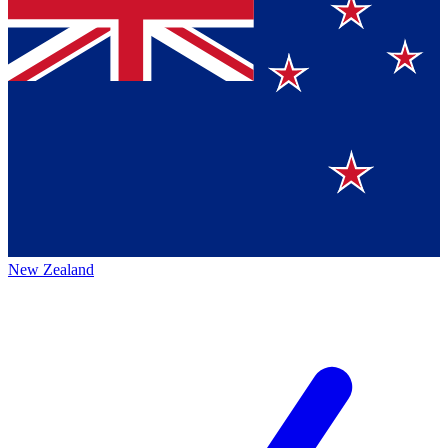
New Zealand