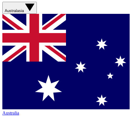
Australasia
Australia