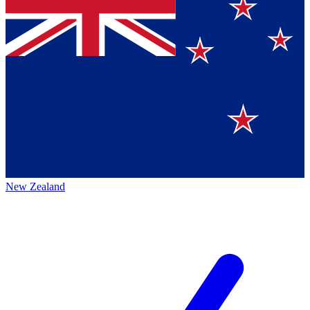
New Zealand