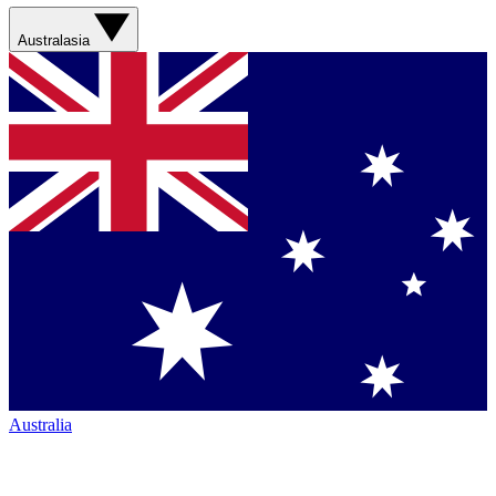
Australasia
Australia