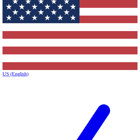
US (English)