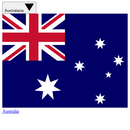
Australasia
Australia