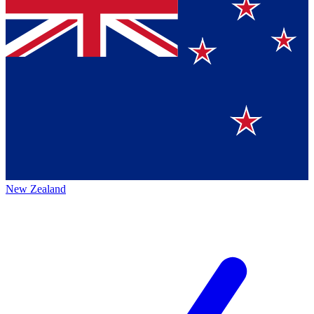
New Zealand