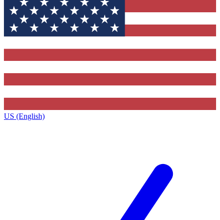
US (English)