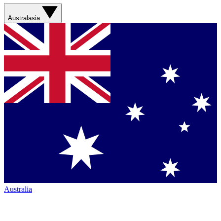
Australasia
Australia