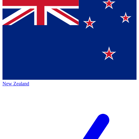
New Zealand