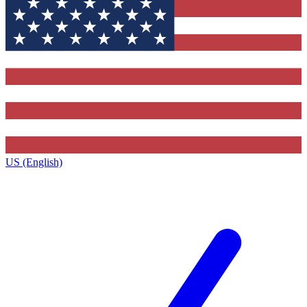
US (English)