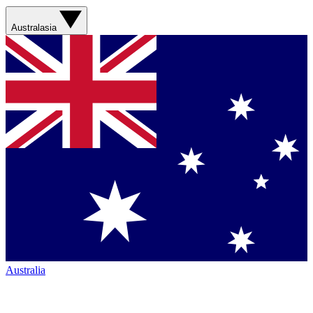
Australasia
Australia