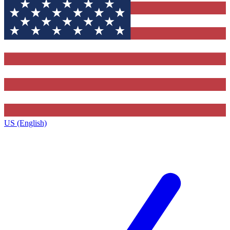
US (English)