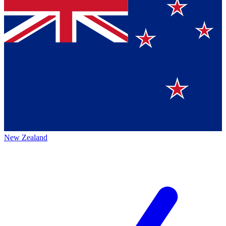
New Zealand