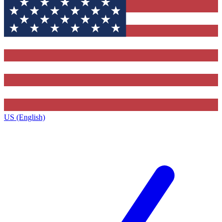
US (English)