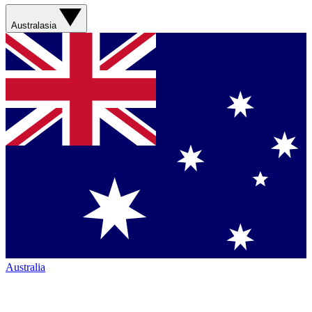
Australasia
Australia