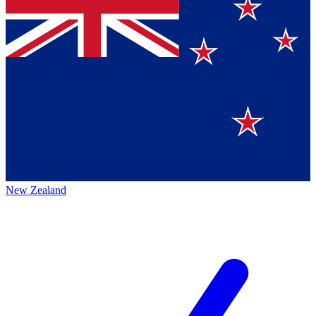
New Zealand