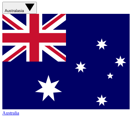
Australasia
Australia