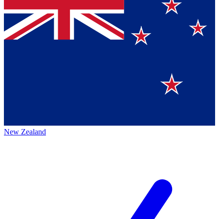
New Zealand