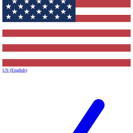
US (English)