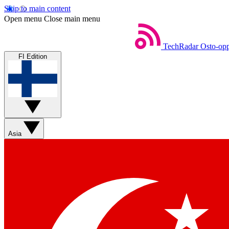
Skip to main content
Open menu
Close main menu
TechRadar
Osto-opp
FI Edition
Asia