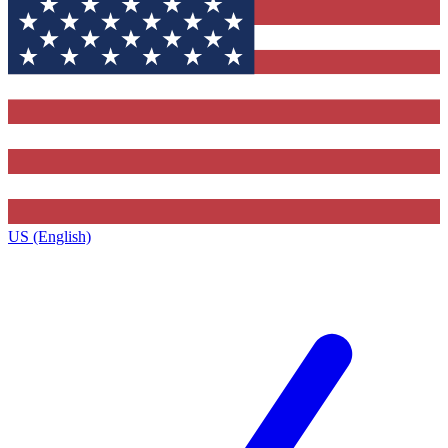
US (English)