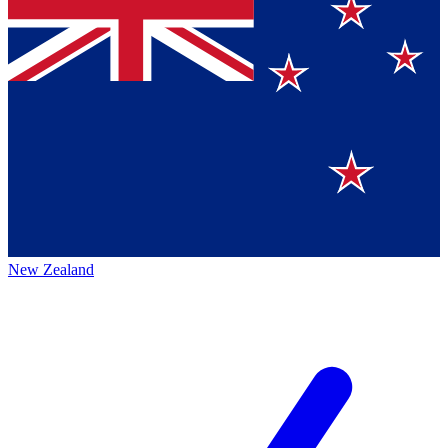
New Zealand