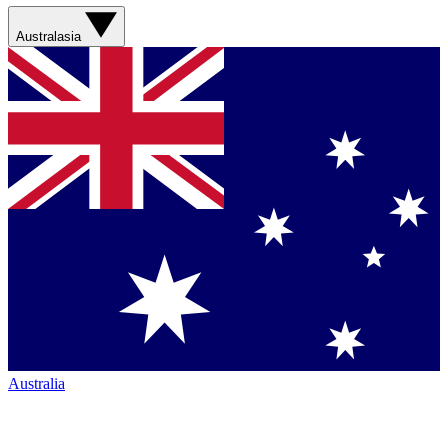
Australasia
Australia