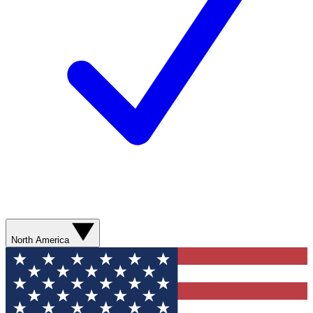
North America