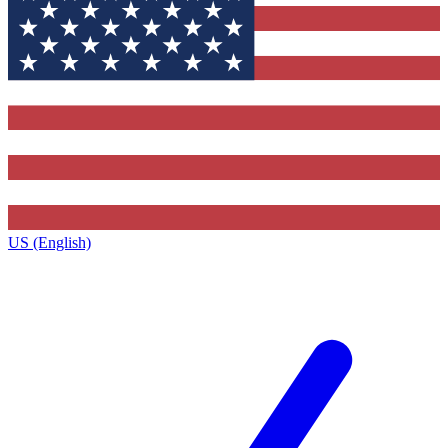
US (English)