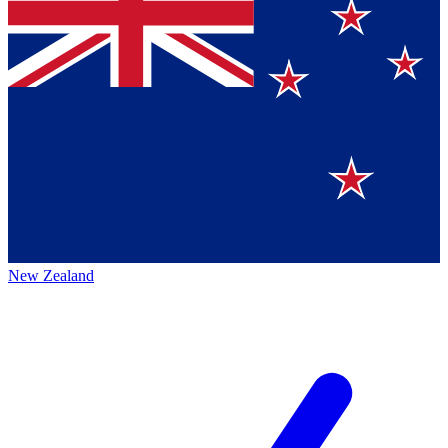
New Zealand