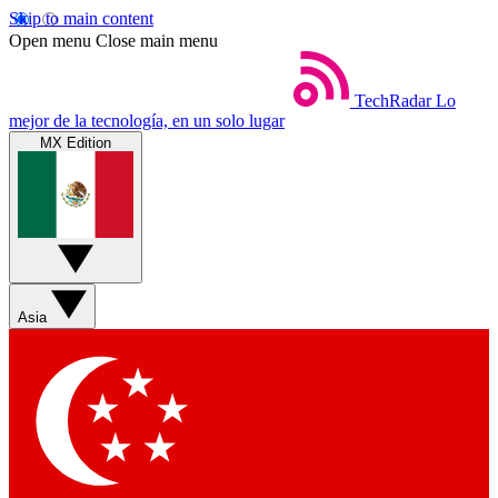
Skip to main content
Open menu
Close main menu
TechRadar
Lo
mejor de la tecnología, en un solo lugar
MX Edition
Asia