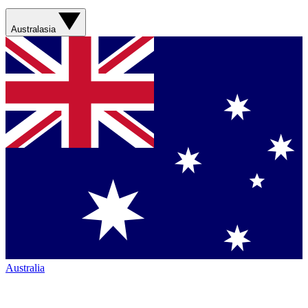
Australasia
Australia