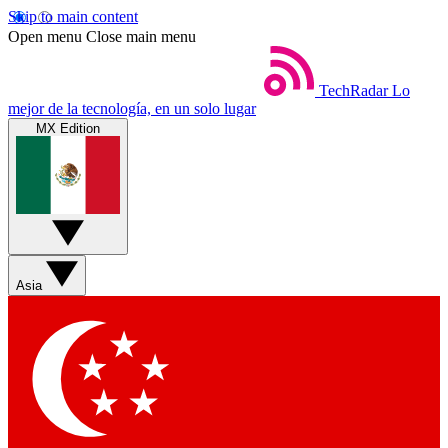
Skip to main content
Open menu
Close main menu
TechRadar
Lo
mejor de la tecnología, en un solo lugar
MX Edition
Asia