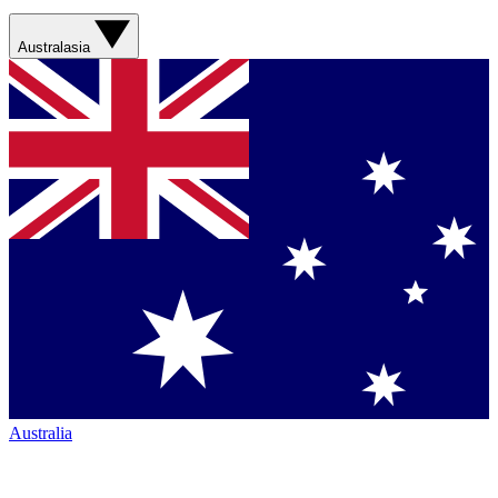
Australasia
Australia