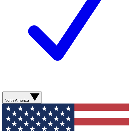
North America