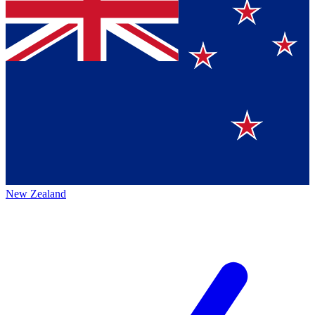
New Zealand