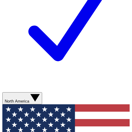
North America