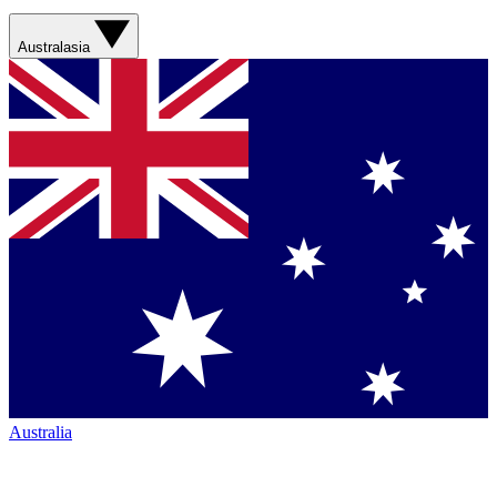
Australasia
Australia