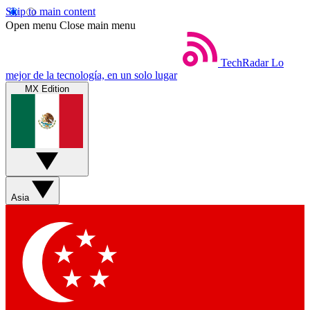
Skip to main content
Open menu
Close main menu
TechRadar
Lo
mejor de la tecnología, en un solo lugar
MX Edition
Asia