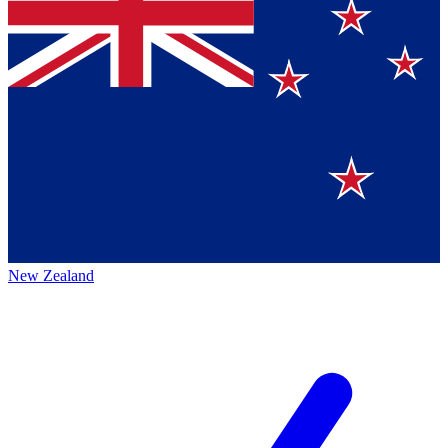
New Zealand