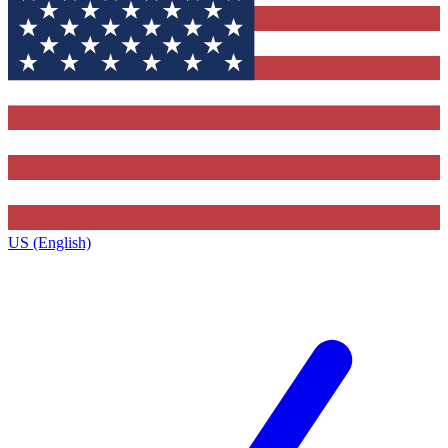
US (English)