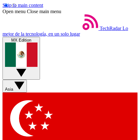
Skip to main content
Open menu
Close main menu
TechRadar
Lo
mejor de la tecnología, en un solo lugar
MX Edition
Asia