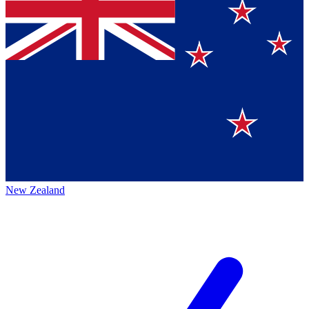
New Zealand