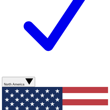
North America