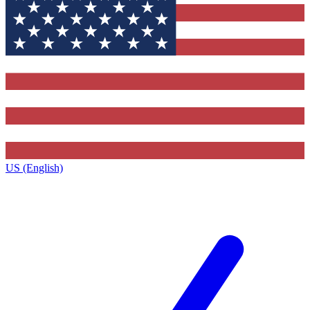
US (English)