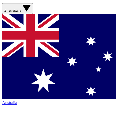
Australasia
Australia