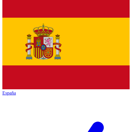
España