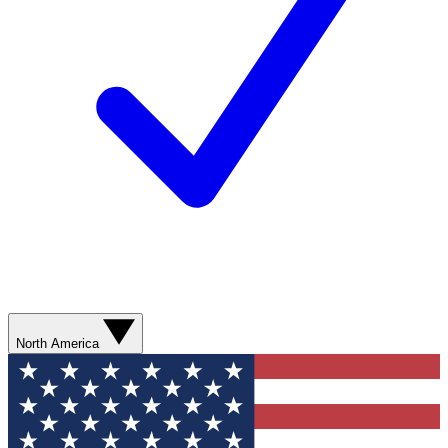
North America