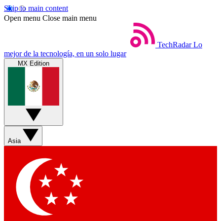
Skip to main content
Open menu
Close main menu
TechRadar
Lo
mejor de la tecnología, en un solo lugar
MX Edition
Asia