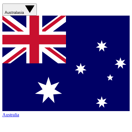
Australasia
Australia