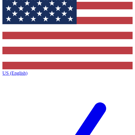
US (English)