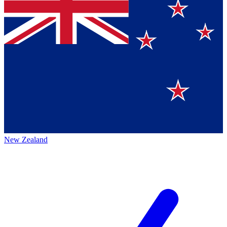
New Zealand