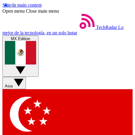
Skip to main content
Open menu
Close main menu
TechRadar
Lo
mejor de la tecnología, en un solo lugar
MX Edition
Asia