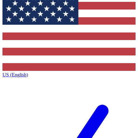
US (English)