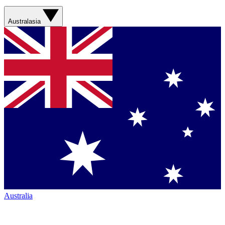
Australasia
Australia