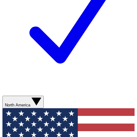
North America