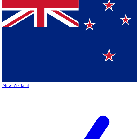
New Zealand