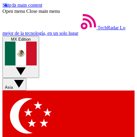
Skip to main content
Open menu
Close main menu
TechRadar
Lo
mejor de la tecnología, en un solo lugar
MX Edition
Asia