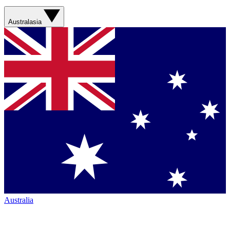
Australasia
Australia