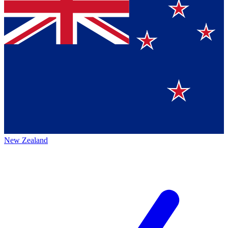
New Zealand