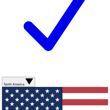
North America