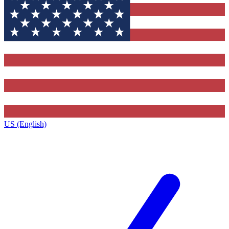
US (English)