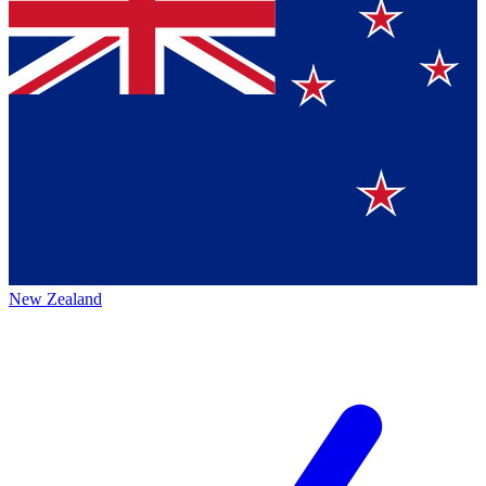
New Zealand