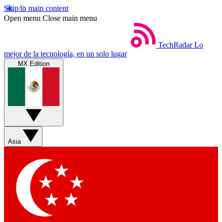
Skip to main content
Open menu
Close main menu
TechRadar
Lo
mejor de la tecnología, en un solo lugar
MX Edition
Asia