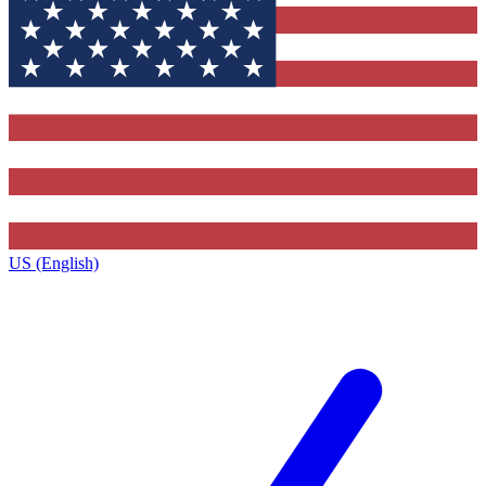
US (English)