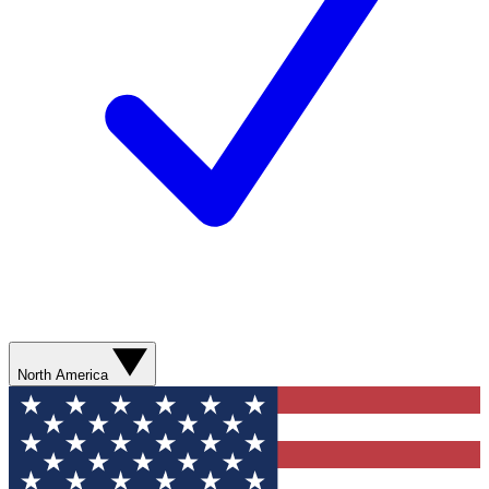
North America