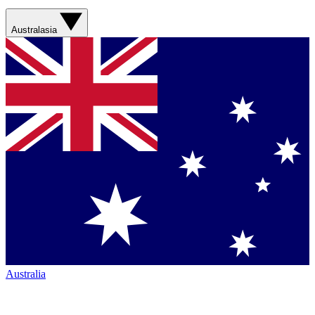
Australasia
Australia