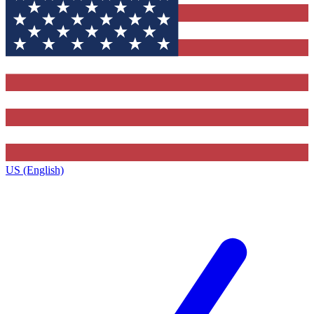
US (English)