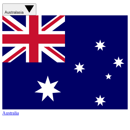
Australasia
Australia