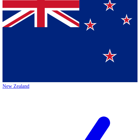
New Zealand