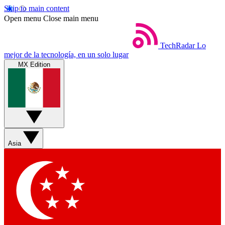
Skip to main content
Open menu
Close main menu
TechRadar
Lo
mejor de la tecnología, en un solo lugar
MX Edition
Asia