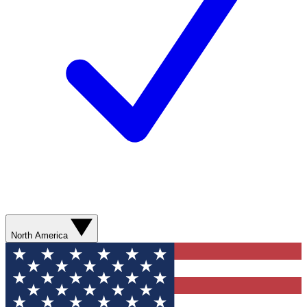
North America