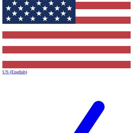
US (English)