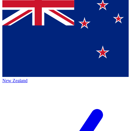
New Zealand