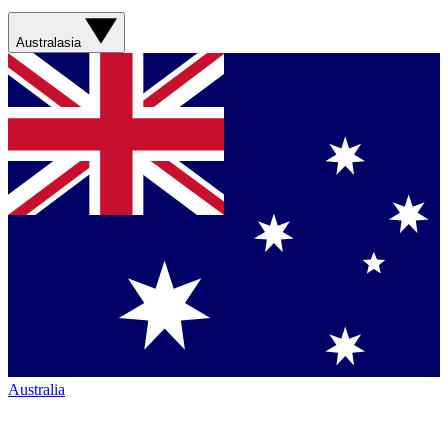
Australasia
Australia