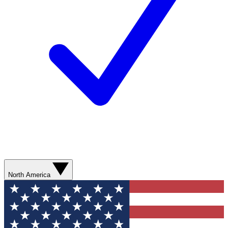
North America