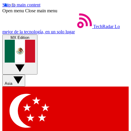
Skip to main content
Open menu
Close main menu
TechRadar
Lo
mejor de la tecnología, en un solo lugar
MX Edition
Asia