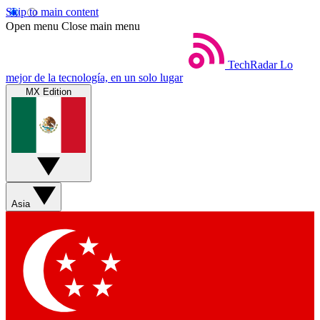
Skip to main content
Open menu
Close main menu
TechRadar
Lo
mejor de la tecnología, en un solo lugar
MX Edition
Asia