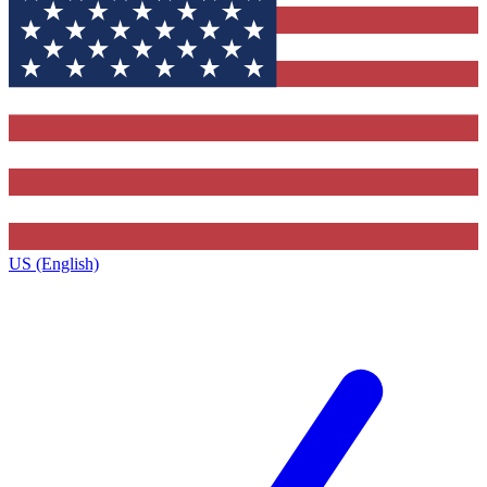
US (English)