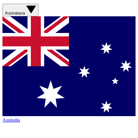
Australasia
Australia