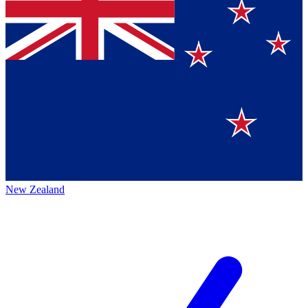
New Zealand