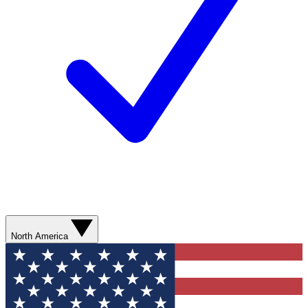
North America