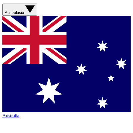
Australasia
Australia