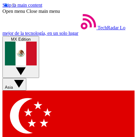
Skip to main content
Open menu
Close main menu
TechRadar
Lo
mejor de la tecnología, en un solo lugar
MX Edition
Asia