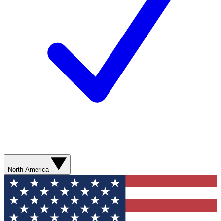
North America