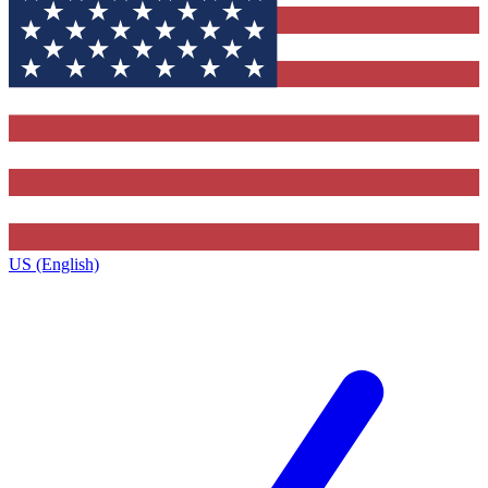
US (English)