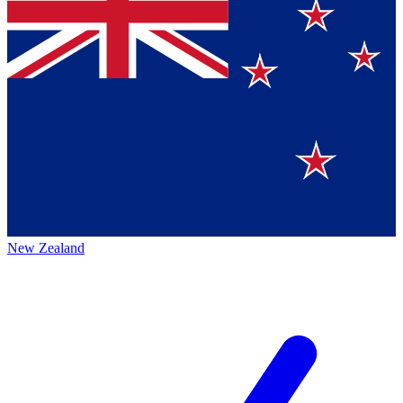
New Zealand