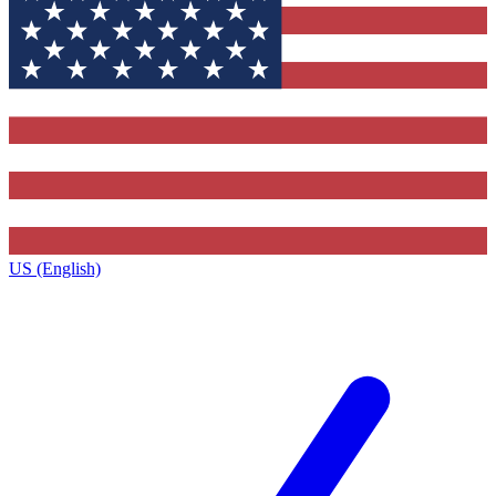
US (English)