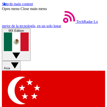
Skip to main content
Open menu
Close main menu
TechRadar
Lo
mejor de la tecnología, en un solo lugar
MX Edition
Asia