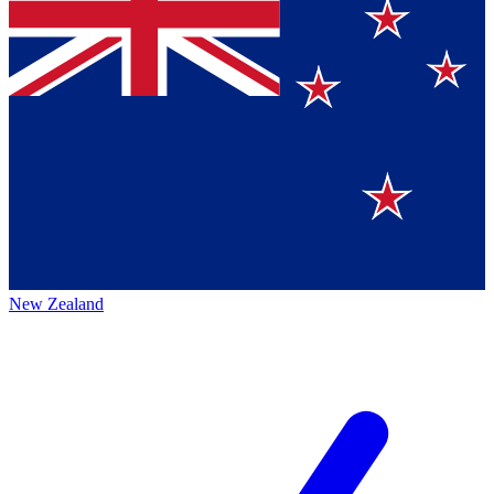
New Zealand