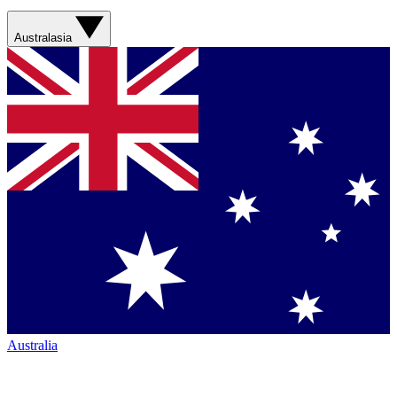
Australasia
Australia