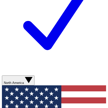
North America