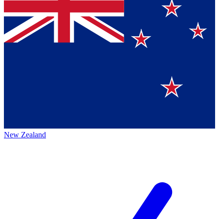
New Zealand