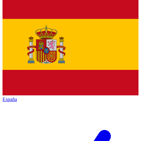
España