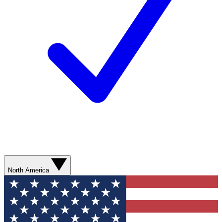
North America