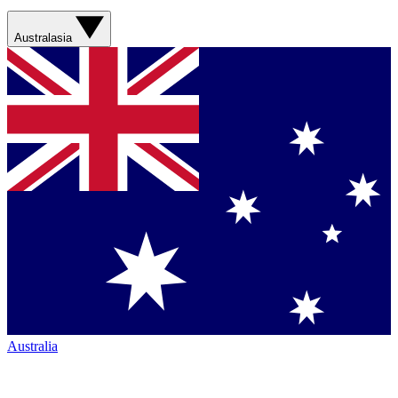
Australasia
Australia