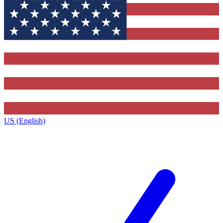
US (English)