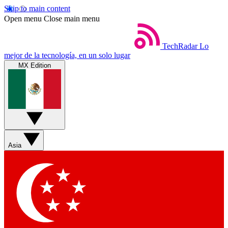
Skip to main content
Open menu
Close main menu
TechRadar
Lo
mejor de la tecnología, en un solo lugar
MX Edition
Asia