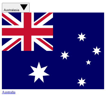
Australasia
Australia