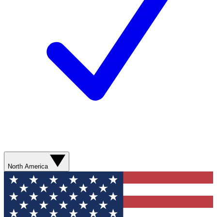
North America