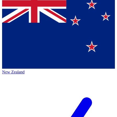
New Zealand