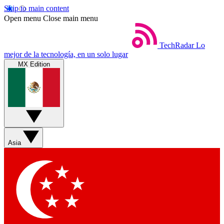
Skip to main content
Open menu
Close main menu
TechRadar
Lo
mejor de la tecnología, en un solo lugar
MX Edition
Asia