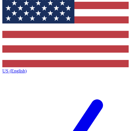
US (English)