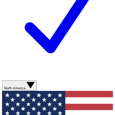
North America