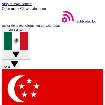
Skip to main content
Open menu
Close main menu
TechRadar
Lo
mejor de la tecnología, en un solo lugar
MX Edition
Asia