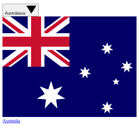
Australasia
Australia