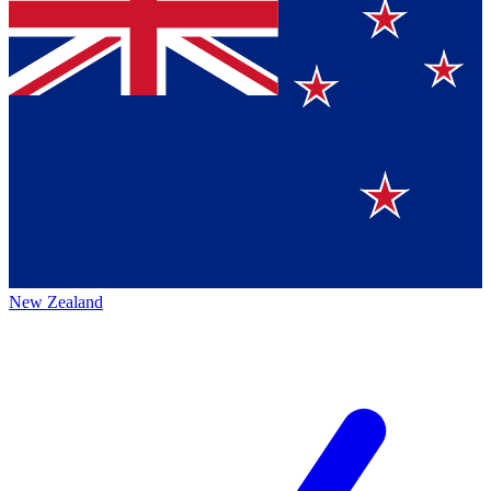
New Zealand