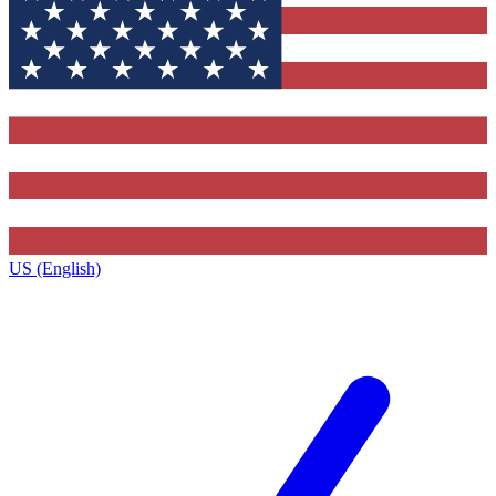
US (English)