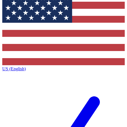
US (English)