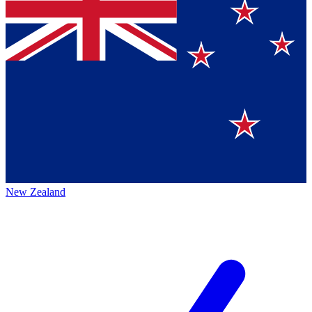
New Zealand