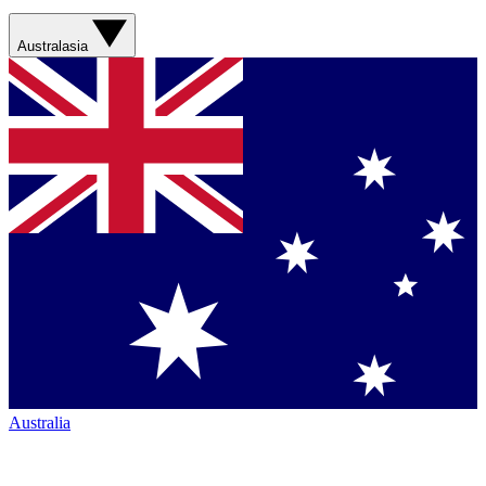
Australasia
Australia