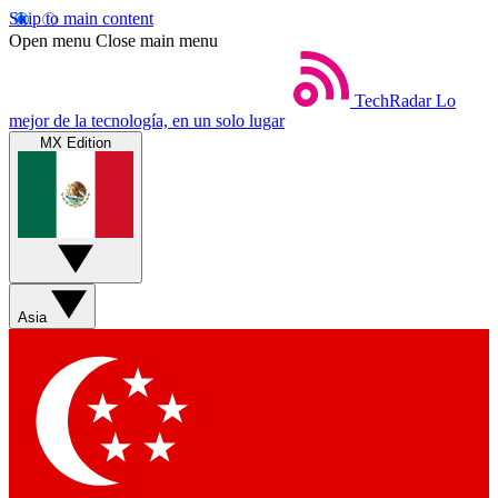
Skip to main content
Open menu
Close main menu
TechRadar
Lo
mejor de la tecnología, en un solo lugar
MX Edition
Asia