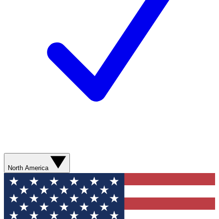
North America