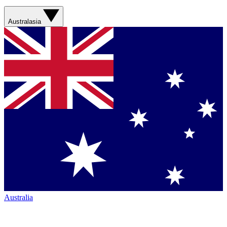
Australasia
Australia