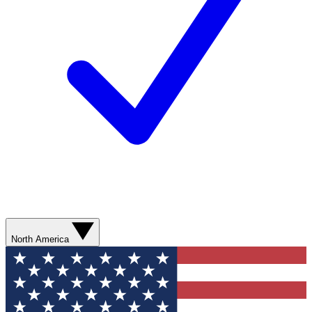
North America