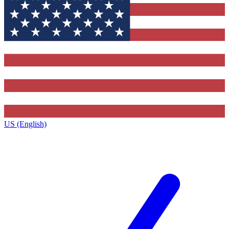
US (English)