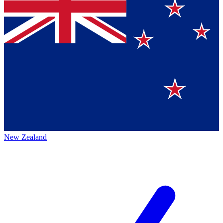
New Zealand