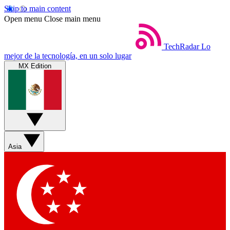
Skip to main content
Open menu
Close main menu
TechRadar
Lo
mejor de la tecnología, en un solo lugar
MX Edition
Asia