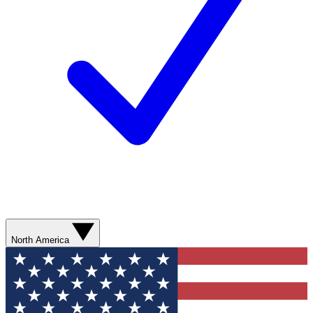
North America