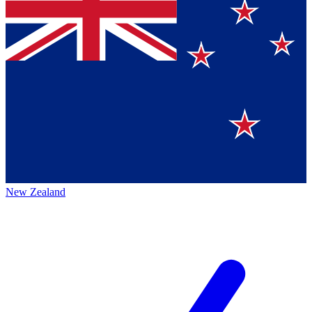
New Zealand