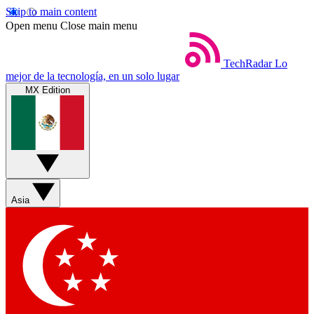
Skip to main content
Open menu
Close main menu
TechRadar
Lo
mejor de la tecnología, en un solo lugar
MX Edition
Asia