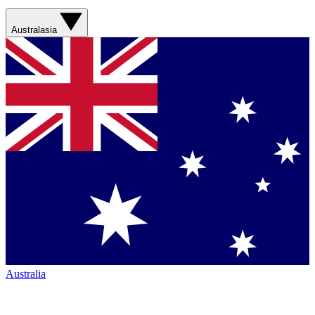
Australasia
Australia