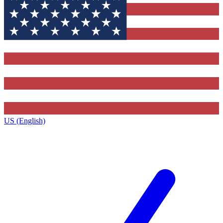
US (English)