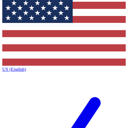
US (English)