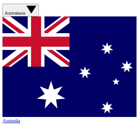
Australasia
Australia