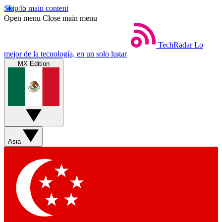
Skip to main content
Open menu
Close main menu
TechRadar
Lo
mejor de la tecnología, en un solo lugar
MX Edition
Asia