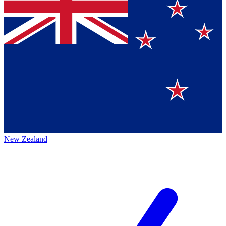
New Zealand