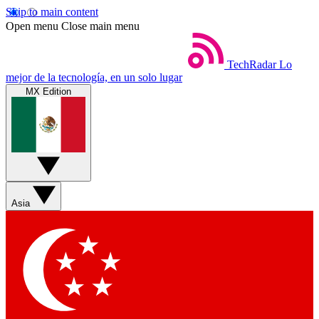
Skip to main content
Open menu
Close main menu
TechRadar
Lo
mejor de la tecnología, en un solo lugar
MX Edition
Asia