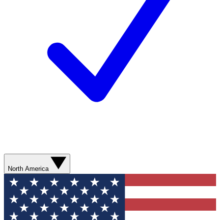
North America