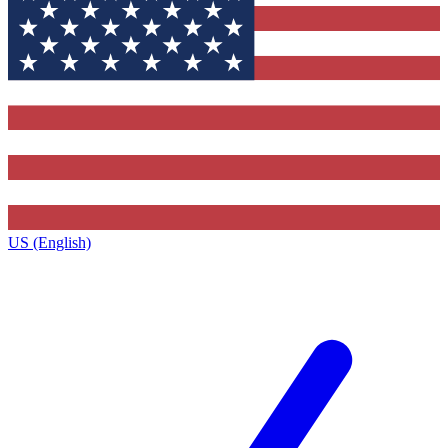
US (English)