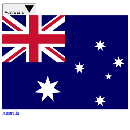
Australasia
Australia