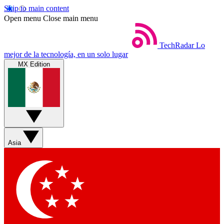
Skip to main content
Open menu
Close main menu
TechRadar
Lo
mejor de la tecnología, en un solo lugar
MX Edition
Asia