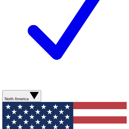
North America