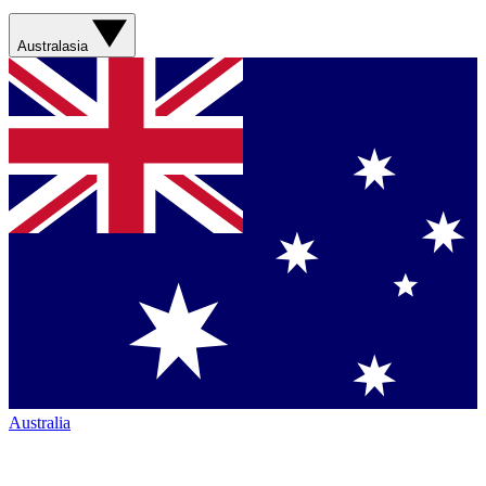
Australasia
Australia