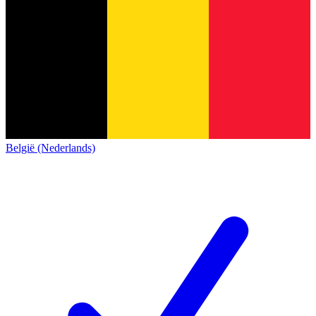
België (Nederlands)