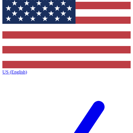
US (English)