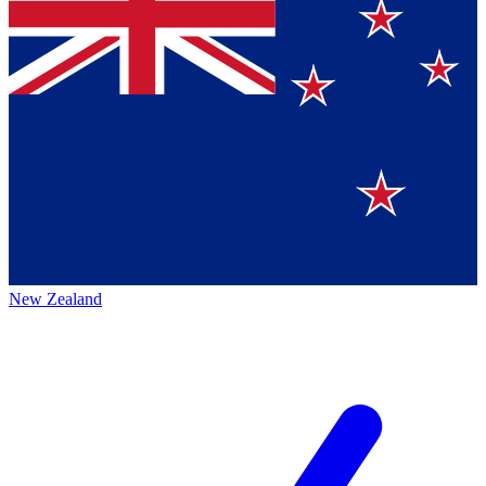
New Zealand