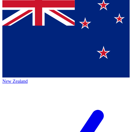
New Zealand