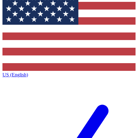
US (English)