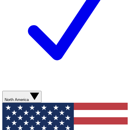
North America