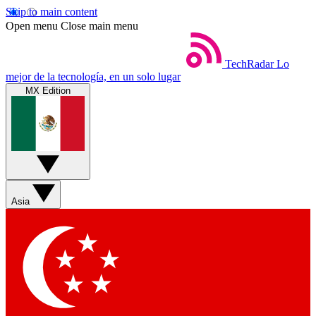
Skip to main content
Open menu
Close main menu
TechRadar
Lo
mejor de la tecnología, en un solo lugar
MX Edition
Asia