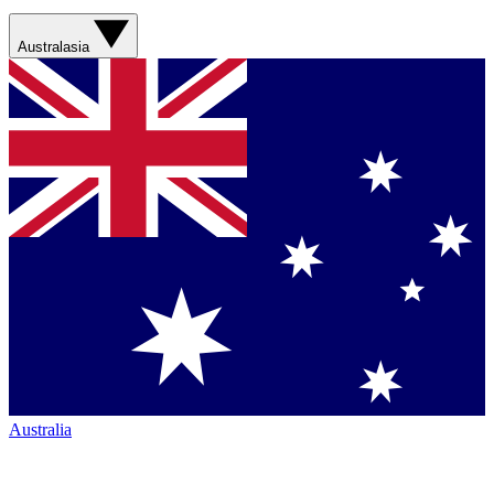
Australasia
Australia