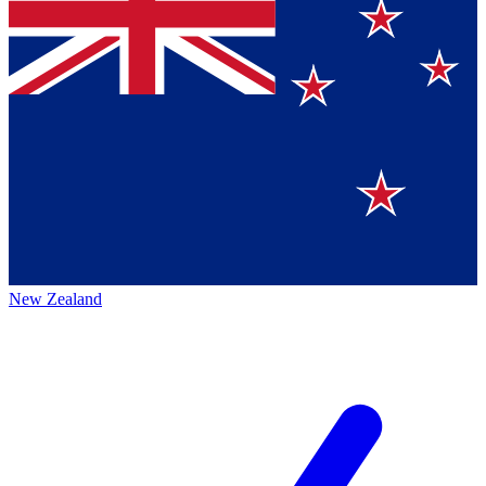
New Zealand