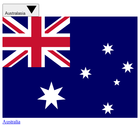
Australasia
Australia