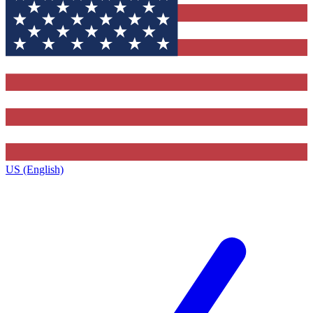
US (English)