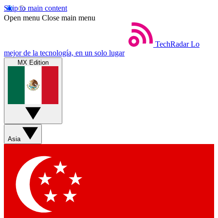
Skip to main content
Open menu
Close main menu
TechRadar
Lo
mejor de la tecnología, en un solo lugar
MX Edition
Asia