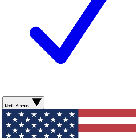
North America