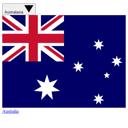
Australasia
Australia