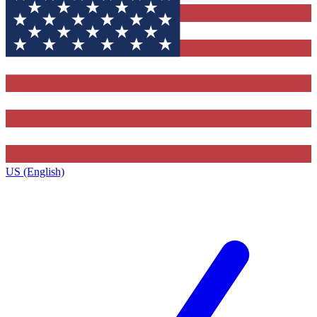
US (English)