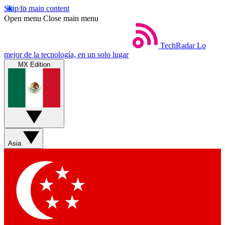
Skip to main content
Open menu
Close main menu
TechRadar
Lo
mejor de la tecnología, en un solo lugar
MX Edition
Asia