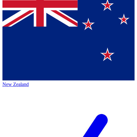
New Zealand