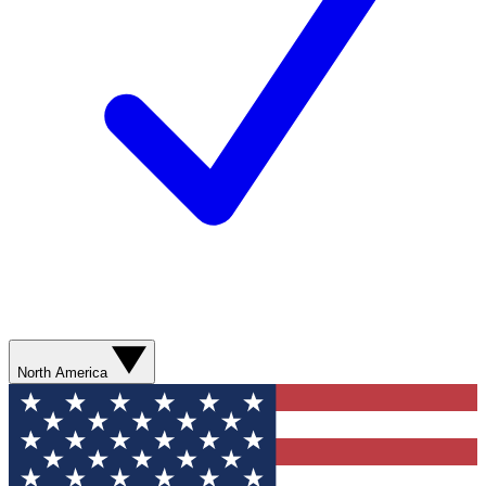
North America