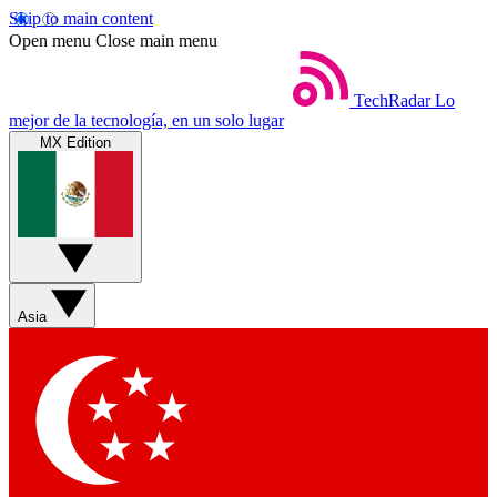
Skip to main content
Open menu
Close main menu
TechRadar
Lo
mejor de la tecnología, en un solo lugar
MX Edition
Asia