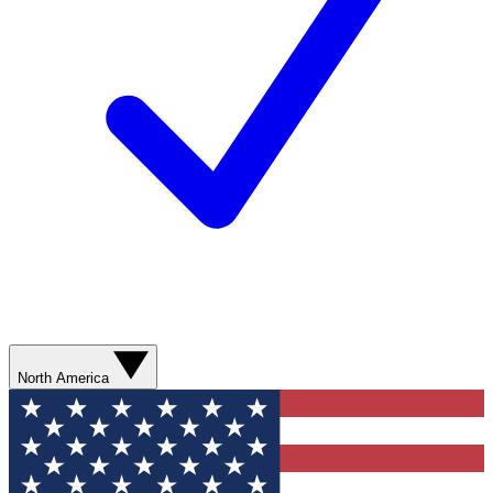
North America