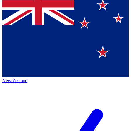
New Zealand