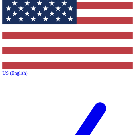
US (English)