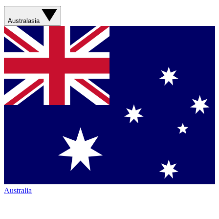
Australasia
Australia