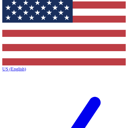
US (English)