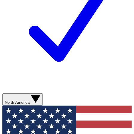
North America