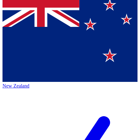
New Zealand