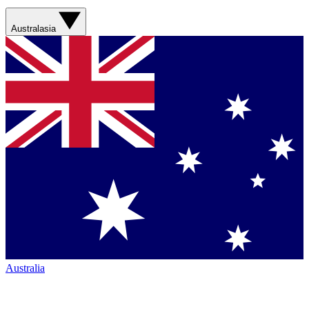
Australasia
Australia