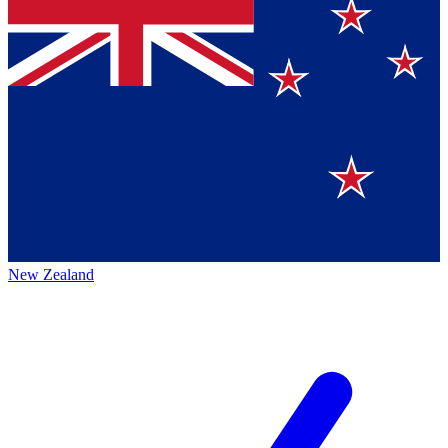
New Zealand