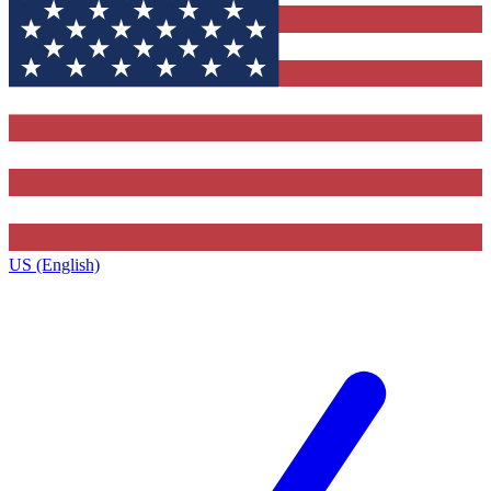
US (English)