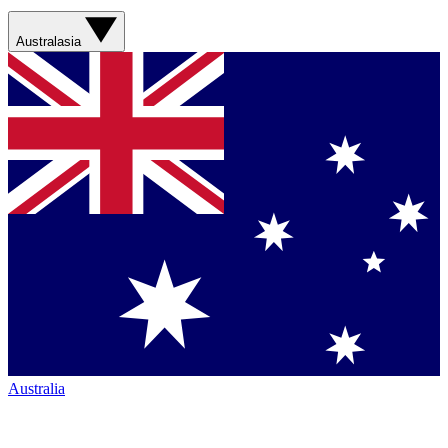
Australasia
Australia