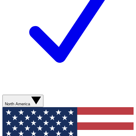
North America