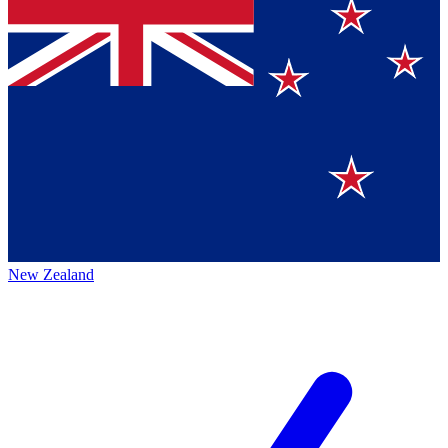
New Zealand