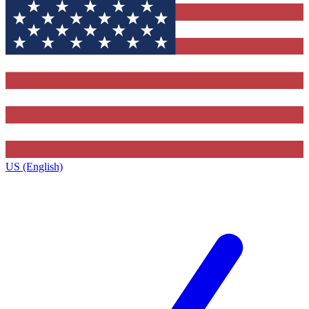
US (English)