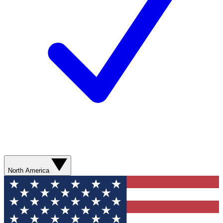
North America