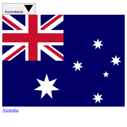
Australasia
Australia