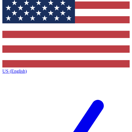
US (English)