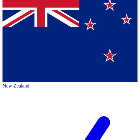
New Zealand