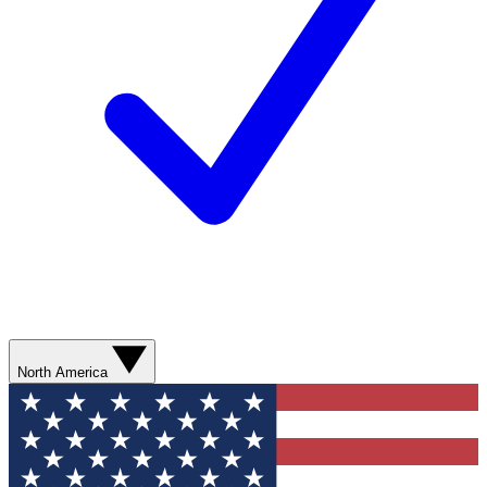
North America