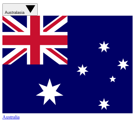
Australasia
Australia