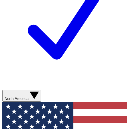
North America