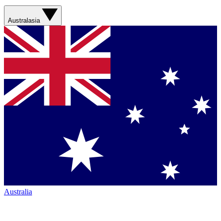
Australasia
Australia