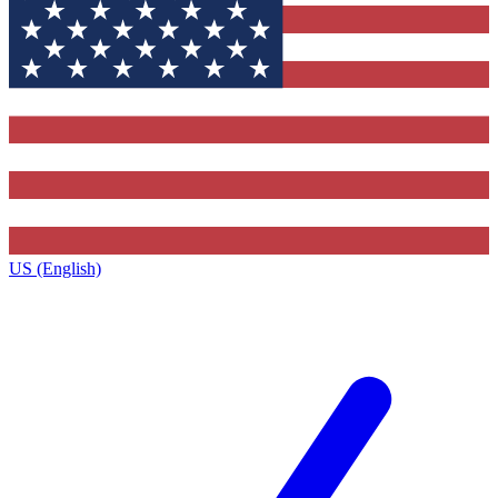
US (English)