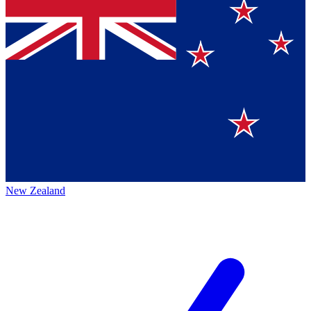
New Zealand