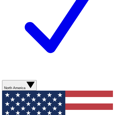
North America