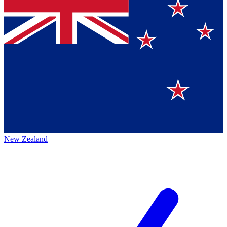
New Zealand