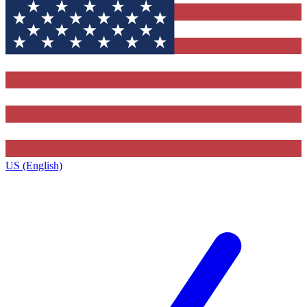
US (English)