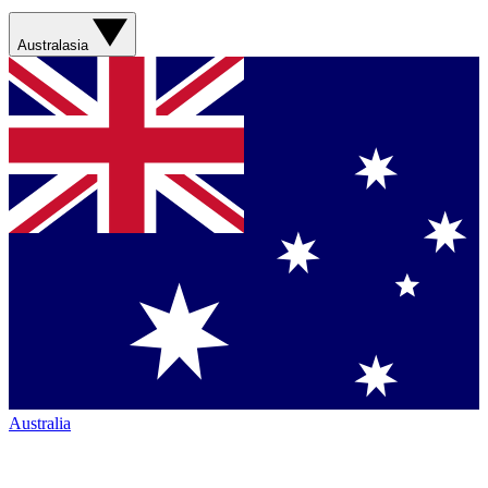
Australasia
Australia