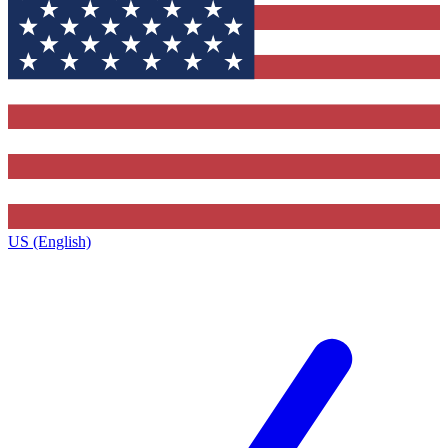
US (English)