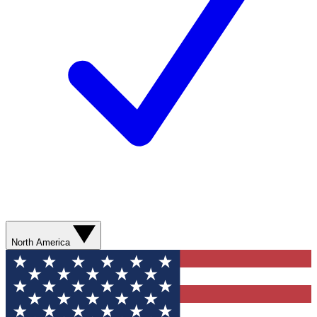
North America