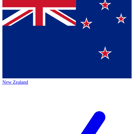
New Zealand