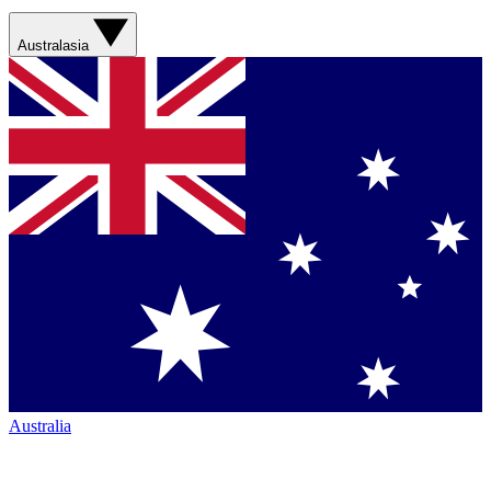
Australasia
Australia