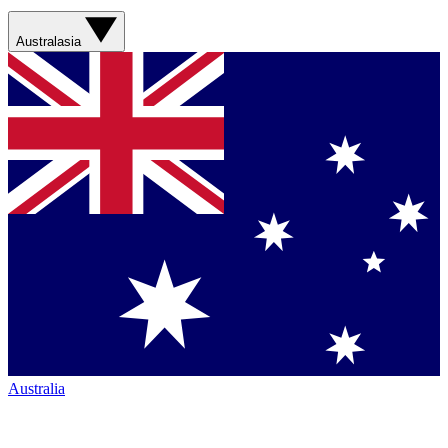
Australasia
Australia