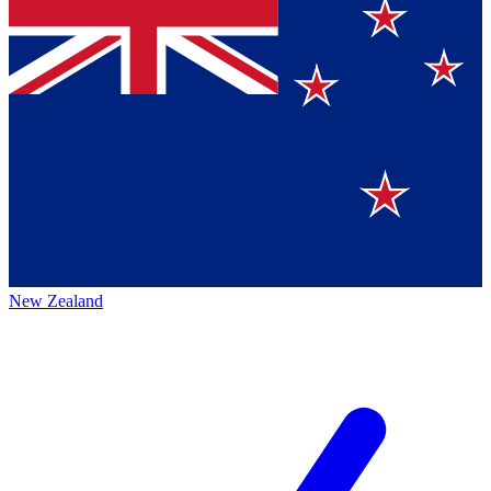
New Zealand