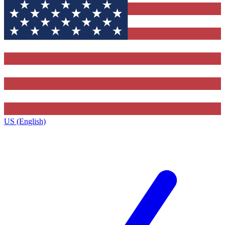
US (English)