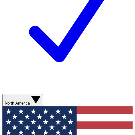
North America