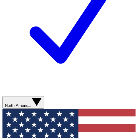
North America