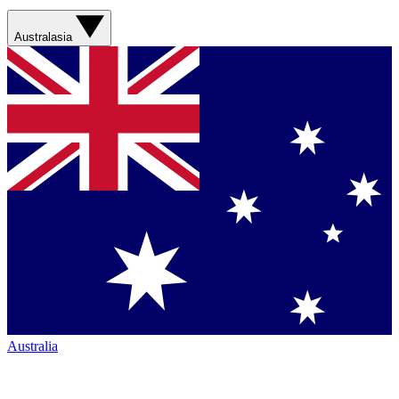
Australasia
Australia