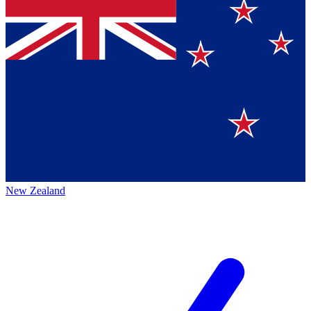
New Zealand