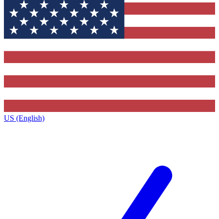
US (English)