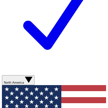
North America