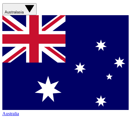
Australasia
Australia