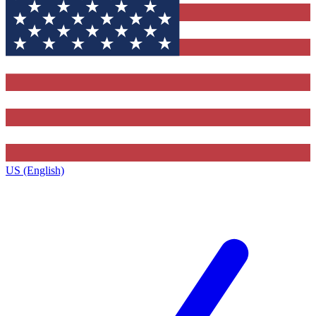
US (English)