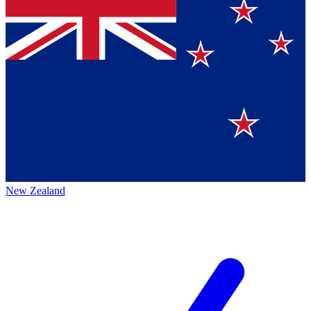
New Zealand