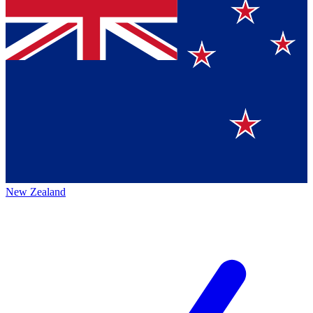
New Zealand