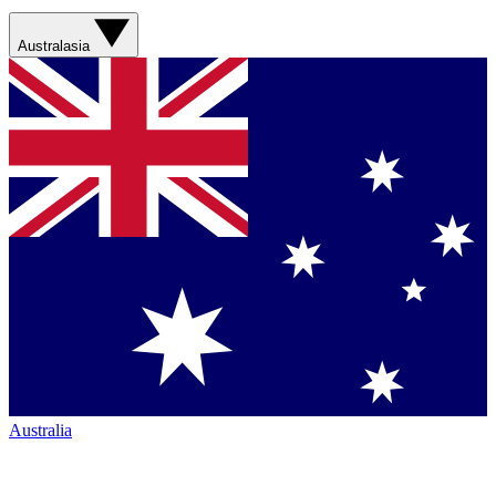
Australasia
Australia