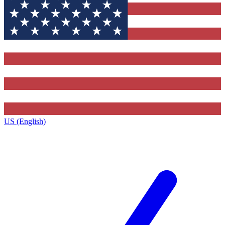
US (English)