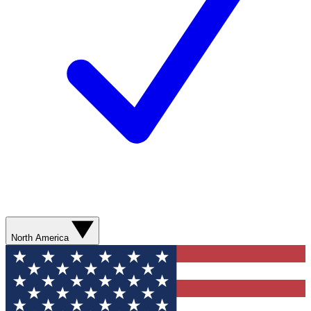
North America