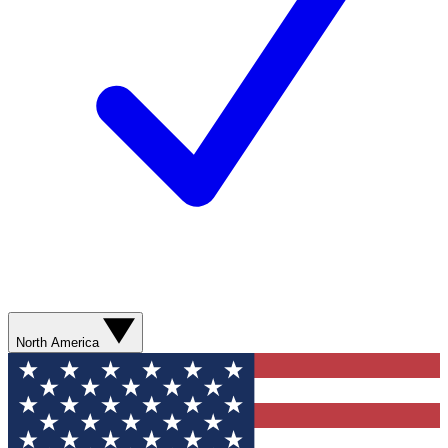
North America