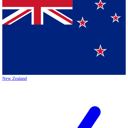
New Zealand