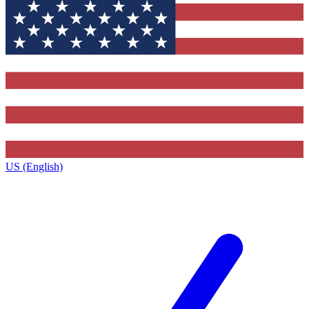
US (English)