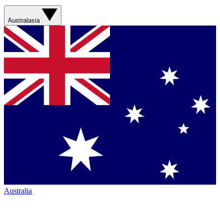
Australasia
Australia