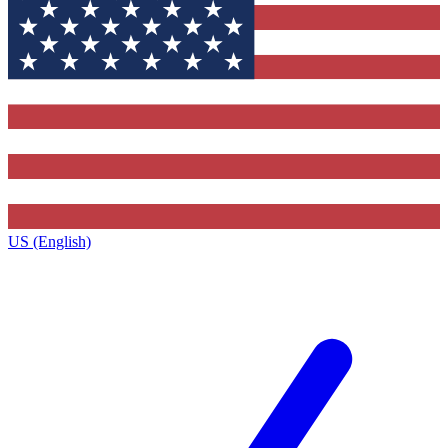
US (English)