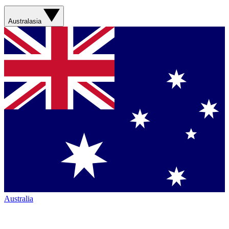
Australasia
Australia