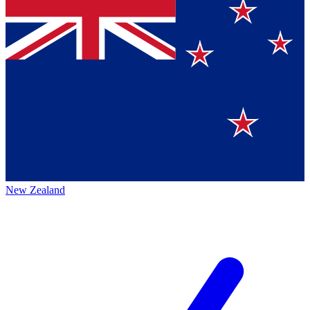
New Zealand