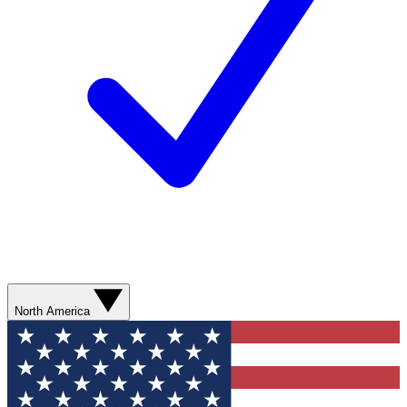
North America