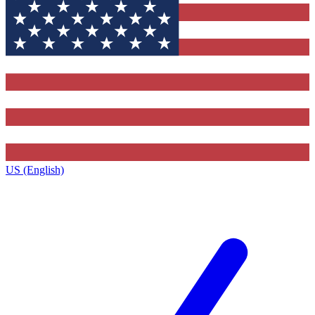
US (English)